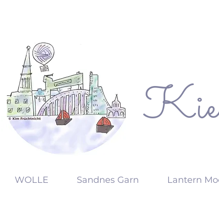
Kie
KW
WOLLE
Sandnes Garn
Lantern Mo