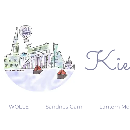
Kie
KW
WOLLE
Sandnes Garn
Lantern Mo