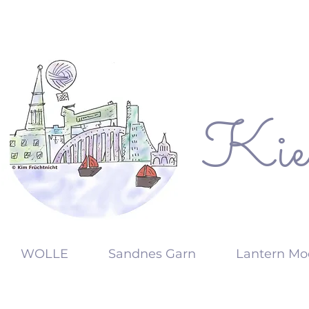
Kie
KW
WOLLE
Sandnes Garn
Lantern Mo