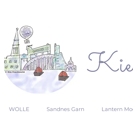
Kie
KW
WOLLE
Sandnes Garn
Lantern Mo