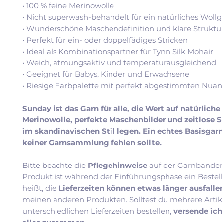
• 100 % feine Merinowolle
• Nicht superwash-behandelt für ein natürliches Wollg
• Wunderschöne Maschendefinition und klare Struktu
• Perfekt für ein- oder doppelfädiges Stricken
• Ideal als Kombinationspartner für Tynn Silk Mohair
• Weich, atmungsaktiv und temperaturausgleichend
• Geeignet für Babys, Kinder und Erwachsene
• Riesige Farbpalette mit perfekt abgestimmten Nua
Sunday ist das Garn für alle, die Wert auf natürliche
Merinowolle, perfekte Maschenbilder und zeitlose 
im skandinavischen Stil legen. Ein echtes Basisgarn
keiner Garnsammlung fehlen sollte.
Bitte beachte die
Pflegehinweise
auf der Garnbander
Produkt ist während der Einführungsphase ein Bestel
heißt, die
Lieferzeiten können etwas länger ausfall
meinen anderen Produkten. Solltest du mehrere Artik
unterschiedlichen Lieferzeiten bestellen,
versende ic