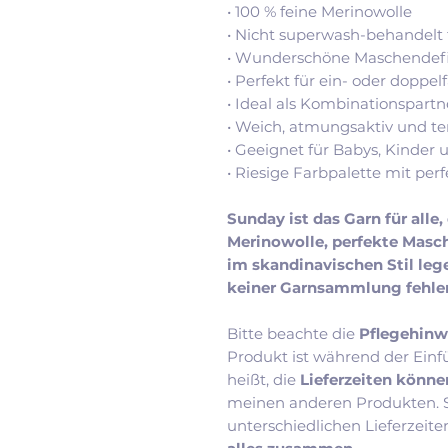
• 100 % feine Merinowolle
• Nicht superwash-behandelt f
• Wunderschöne Maschendefin
• Perfekt für ein- oder doppel
• Ideal als Kombinationspartn
• Weich, atmungsaktiv und t
• Geeignet für Babys, Kinder
• Riesige Farbpalette mit p
Sunday ist das Garn für alle,
Merinowolle, perfekte Masc
im skandinavischen Stil lege
keiner Garnsammlung fehlen
Bitte beachte die
Pflegehinw
Produkt ist während der Einf
heißt, die
Lieferzeiten könne
meinen anderen Produkten. So
unterschiedlichen Lieferzeite