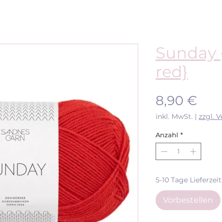
Sunday {
red}
Pre
8,90 €
inkl. MwSt.
|
zzgl. 
Anzahl
*
5-10 Tage Lieferzeit
Vorbestellen