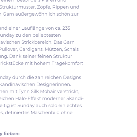
beschreiben das G
Strukturmuster, Zöpfe, Rippen und
für moderne Allta
 Garn außergewöhnlich schön zur
getragen wird und
wird es entweder
und einer Lauflänge von ca. 235
mit Mohair verarb
unday zu den beliebtesten
Weichheit und ei
vischen Strickbereich. Das Garn
erzeugen.
Pullover, Cardigans, Mützen, Schals
ng. Dank seiner feinen Struktur
Strickstücke mit hohem Tragekomfort
day durch die zahlreichen Designs
skandinavischen Designerinnen.
n mit Tynn Silk Mohair verstrickt,
eichen Halo-Effekt moderner Skandi-
eitig ist Sunday auch solo ein echtes
ares, definiertes Maschenbild ohne
 lieben: