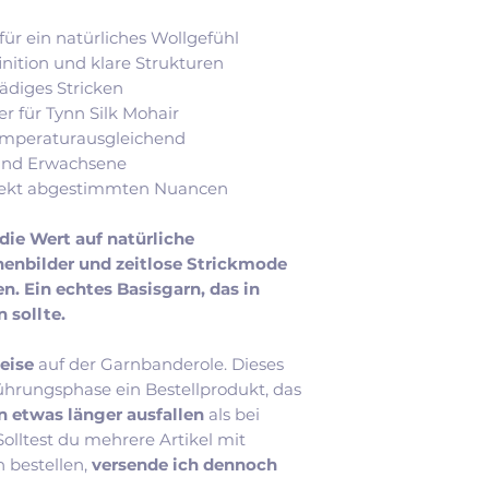
ür ein natürliches Wollgefühl
ition und klare Strukturen
fädiges Stricken
er für Tynn Silk Mohair
emperaturausgleichend
 und Erwachsene
erfekt abgestimmten Nuancen
 die Wert auf natürliche
henbilder und zeitlose Strickmode
n. Ein echtes Basisgarn, das in
 sollte.
eise
auf der Garnbanderole. Dieses
ührungsphase ein Bestellprodukt, das
n etwas länger ausfallen
als bei
lltest du mehrere Artikel mit
n bestellen,
versende ich dennoch