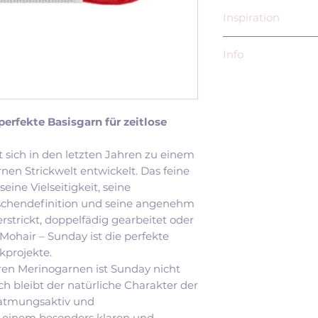
Inspiration
Mit über 20.000 
Info
Ravelry gehört Su
Garnen von Sandn
Sandnes Garn AS
modernen Strick
Postboks 143, Se
Novice Sweater
N-4301 Sandnes
erfekte Basisgarn für zeitlose
Monday Sweater
EU-Verantwortli
Sunday Sweater
Norwegischer Wol
Stockholm Swea
sich in den letzten Jahren zu einem
Siv Molven Sliper
Ingrid Sweater 
nen Strickwelt entwickelt. Das feine
Rudolf-Donath W
Novice Cardiga
ine Vielseitigkeit, seine
21039 Börnsen
Cumulus Blouse
chendefinition und seine angenehm
Deutschland
Oslo Hat – Peti
erstrickt, doppelfädig gearbeitet oder
siv.sliper@sandn
Anker's Sweater
Mohair – Sunday ist die perfekte
017642088477
Louvre Sweater
kprojekte.
In der Strick-Co
ren Merinogarnen ist Sunday nicht
besonders für sei
 bleibt der natürliche Charakter der
seine Strapazierf
 atmungsaktiv und
Vielseitigkeit ges
 einem besonders klaren und