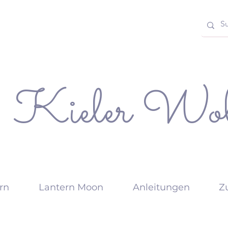
Kieler Wol
rn
Lantern Moon
Anleitungen
Z