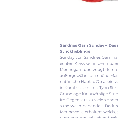
Sandnes Garn Sunday – Das p
Stricklieblinge
Sunday von Sandnes Garn hat 
echten Klassiker in der moder
Merinogarn überzeugt durch se
außergewöhnlich schöne Mas
natürliche Haptik. Ob allein v
in Kombination mit Tynn Silk 
Grundlage für unzählige Stric
Im Gegensatz zu vielen ande
superwash-behandelt. Dadurch
Merinowolle erhalten: weich,
temperaturausgleichend, mit