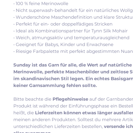
• 100 % feine Merinowolle
• Nicht superwash-behandelt für ein natürliches Wollg
• Wunderschöne Maschendefinition und klare Struktu
• Perfekt für ein- oder doppelfädiges Stricken
• Ideal als Kombinationspartner für Tynn Silk Mohair
• Weich, atmungsaktiv und temperaturausgleichend
• Geeignet für Babys, Kinder und Erwachsene
• Riesige Farbpalette mit perfekt abgestimmten Nua
Sunday ist das Garn für alle, die Wert auf natürliche
Merinowolle, perfekte Maschenbilder und zeitlose 
im skandinavischen Stil legen. Ein echtes Basisgarn
keiner Garnsammlung fehlen sollte.
Bitte beachte die
Pflegehinweise
auf der Garnbander
Produkt ist während der Einführungsphase ein Bestel
heißt, die
Lieferzeiten können etwas länger ausfall
meinen anderen Produkten. Solltest du mehrere Artik
unterschiedlichen Lieferzeiten bestellen,
versende ic