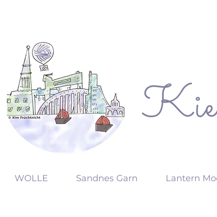
Kie
KW
WOLLE
Sandnes Garn
Lantern Mo