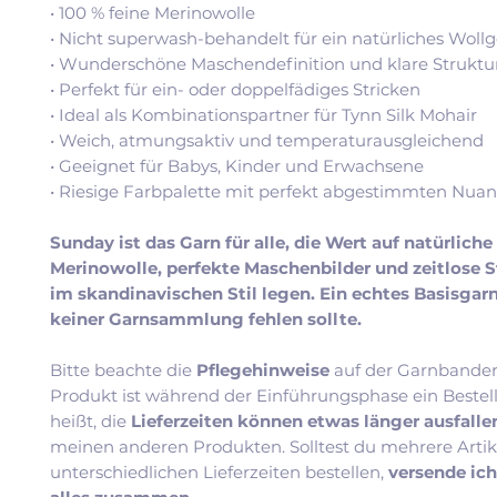
• 100 % feine Merinowolle
• Nicht superwash-behandelt für ein natürliches Wollg
• Wunderschöne Maschendefinition und klare Struktu
• Perfekt für ein- oder doppelfädiges Stricken
• Ideal als Kombinationspartner für Tynn Silk Mohair
• Weich, atmungsaktiv und temperaturausgleichend
• Geeignet für Babys, Kinder und Erwachsene
• Riesige Farbpalette mit perfekt abgestimmten Nua
Sunday ist das Garn für alle, die Wert auf natürliche
Merinowolle, perfekte Maschenbilder und zeitlose 
im skandinavischen Stil legen. Ein echtes Basisgarn
keiner Garnsammlung fehlen sollte.
Bitte beachte die
Pflegehinweise
auf der Garnbander
Produkt ist während der Einführungsphase ein Bestel
heißt, die
Lieferzeiten können etwas länger ausfall
meinen anderen Produkten. Solltest du mehrere Artik
unterschiedlichen Lieferzeiten bestellen,
versende ic