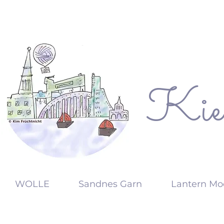
Kie
KW
WOLLE
Sandnes Garn
Lantern Mo