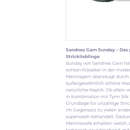
Sandnes Garn Sunday – Das p
Stricklieblinge
Sunday von Sandnes Garn hat 
echten Klassiker in der moder
Merinogarn überzeugt durch se
außergewöhnlich schöne Mas
natürliche Haptik. Ob allein v
in Kombination mit Tynn Silk 
Grundlage für unzählige Stric
Im Gegensatz zu vielen ande
superwash-behandelt. Dadurch
Merinowolle erhalten: weich,
temperaturausgleichend, mit