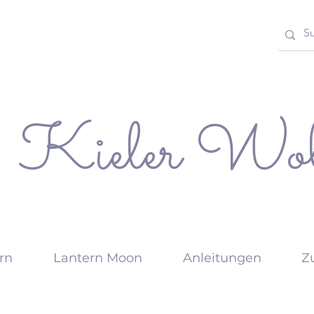
Kieler Wol
rn
Lantern Moon
Anleitungen
Z