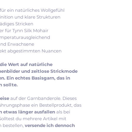
ür ein natürliches Wollgefühl
ition und klare Strukturen
fädiges Stricken
er für Tynn Silk Mohair
emperaturausgleichend
 und Erwachsene
erfekt abgestimmten Nuancen
 die Wert auf natürliche
henbilder und zeitlose Strickmode
n. Ein echtes Basisgarn, das in
 sollte.
eise
auf der Garnbanderole. Dieses
ührungsphase ein Bestellprodukt, das
n etwas länger ausfallen
als bei
lltest du mehrere Artikel mit
n bestellen,
versende ich dennoch