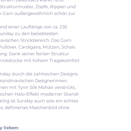
beschreiben das G
Strukturmuster, Zöpfe, Rippen und
für moderne Allta
 Garn außergewöhnlich schön zur
getragen wird und
wird es entweder
und einer Lauflänge von ca. 235
mit Mohair verarb
unday zu den beliebtesten
Weichheit und ei
vischen Strickbereich. Das Garn
erzeugen.
Pullover, Cardigans, Mützen, Schals
ng. Dank seiner feinen Struktur
Strickstücke mit hohem Tragekomfort
day durch die zahlreichen Designs
skandinavischen Designerinnen.
n mit Tynn Silk Mohair verstrickt,
eichen Halo-Effekt moderner Skandi-
eitig ist Sunday auch solo ein echtes
ares, definiertes Maschenbild ohne
 lieben: