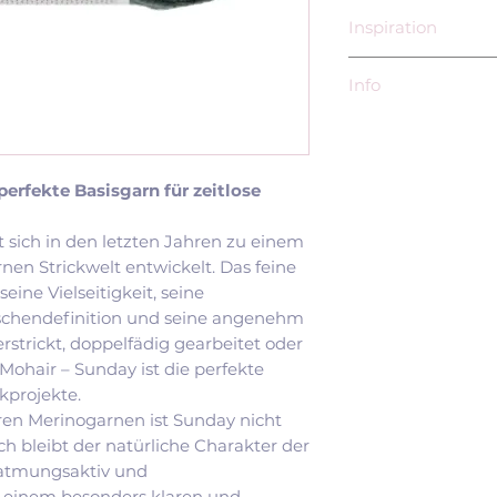
Inspiration
Mit über 20.000 
Info
Ravelry gehört Su
Garnen von Sandn
Sandnes Garn AS
modernen Strick
Postboks 143, Se
Novice Sweater
N-4301 Sandnes
erfekte Basisgarn für zeitlose
Monday Sweater
EU-Verantwortli
Sunday Sweater
Norwegischer Wol
Stockholm Swea
sich in den letzten Jahren zu einem
Siv Molven Sliper
Ingrid Sweater 
nen Strickwelt entwickelt. Das feine
Rudolf-Donath W
Novice Cardiga
ine Vielseitigkeit, seine
21039 Börnsen
Cumulus Blouse
chendefinition und seine angenehm
Deutschland
Oslo Hat – Peti
erstrickt, doppelfädig gearbeitet oder
siv.sliper@sandn
Anker's Sweater
Mohair – Sunday ist die perfekte
017642088477
Louvre Sweater
kprojekte.
In der Strick-Co
ren Merinogarnen ist Sunday nicht
besonders für sei
 bleibt der natürliche Charakter der
seine Strapazierf
 atmungsaktiv und
Vielseitigkeit ges
 einem besonders klaren und