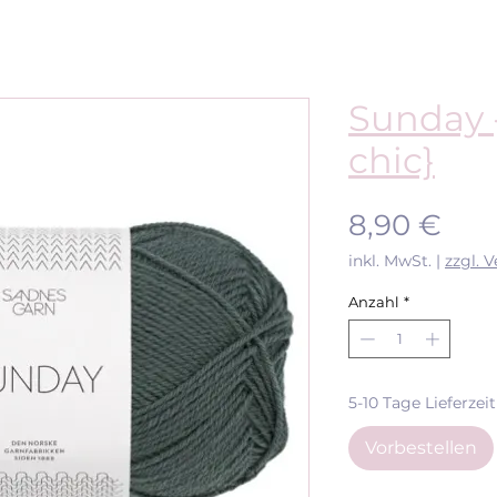
Sunday 
chic}
Pre
8,90 €
inkl. MwSt.
|
zzgl. 
Anzahl
*
5-10 Tage Lieferzeit
Vorbestellen