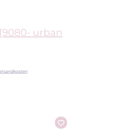
{9080- urban
is
Versandkosten