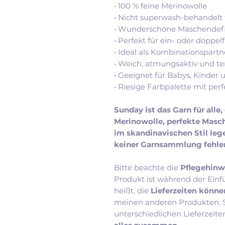
• 100 % feine Merinowolle
• Nicht superwash-behandelt f
• Wunderschöne Maschendefin
• Perfekt für ein- oder doppel
• Ideal als Kombinationspartn
• Weich, atmungsaktiv und t
• Geeignet für Babys, Kinder
• Riesige Farbpalette mit p
Sunday ist das Garn für alle,
Merinowolle, perfekte Masc
im skandinavischen Stil lege
keiner Garnsammlung fehlen
Bitte beachte die
Pflegehinw
Produkt ist während der Einf
heißt, die
Lieferzeiten könne
meinen anderen Produkten. So
unterschiedlichen Lieferzeite